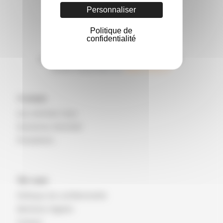
Personnaliser
Politique de
confidentialité
Accréditation COFRAC Inspection n°3-0901,
Portée disponible sur
www.cofrac.fr
À propos
Qui sommes nous
Domaines d’activité
Prestations
Voir aussi
Politique de confidentialité
Mentions légales
Contact