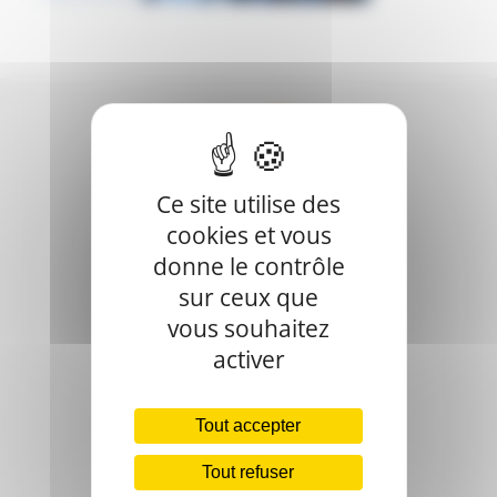
Ce site utilise des
cookies et vous
donne le contrôle
sur ceux que
vous souhaitez
activer
Nous intervenons sur toute la France
Tel. :
04 75 00 00 01
Tout accepter
Tout refuser