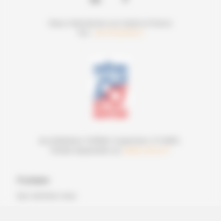
Nous intervenons sur toute la France
Tel. :
04 75 00 00 01
Accréditation COFRAC Inspection n°3-0901,
Portée disponible sur
www.cofrac.fr
À propos
Qui sommes nous
Domaines d’activité