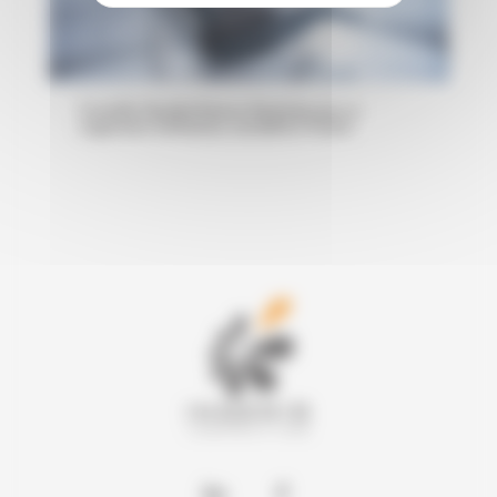
Contrôle Qualité Externe Dentistes par un
organisme vérificateur accrédité à Toulon